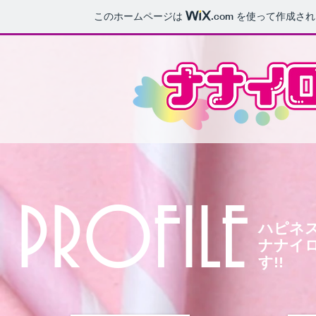
このホームページは
.com
を使って作成され
PROFILE
ハピネ
​ナナ
す!!